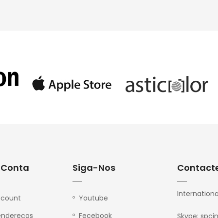
 Conta
Siga-Nos
Contact
Internationa
ccount
Youtube
endereços
Fecebook
Skype: spci