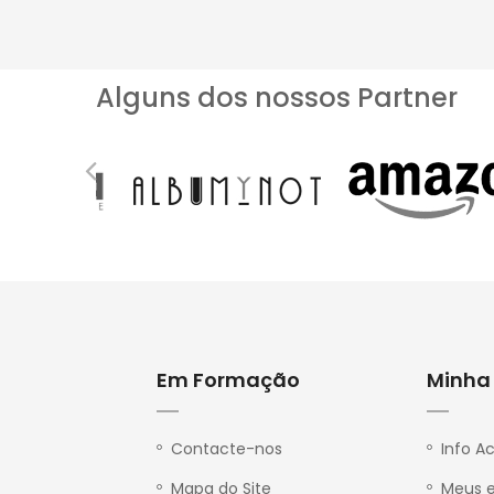
Alguns dos nossos Partner
Em Formação
Minha
P
r
i
v
Contacte-nos
Info A
a
c
Mapa do Site
Meus 