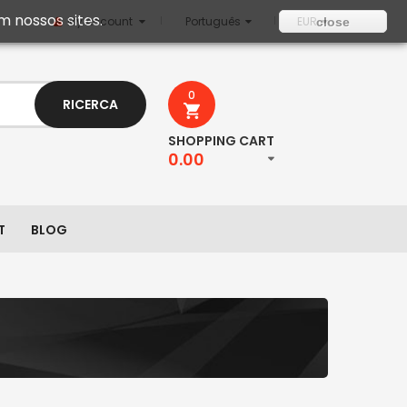
m nossos sites.
My Account
Português
EUR
close
0
RICERCA
SHOPPING CART
0.00
T
BLOG