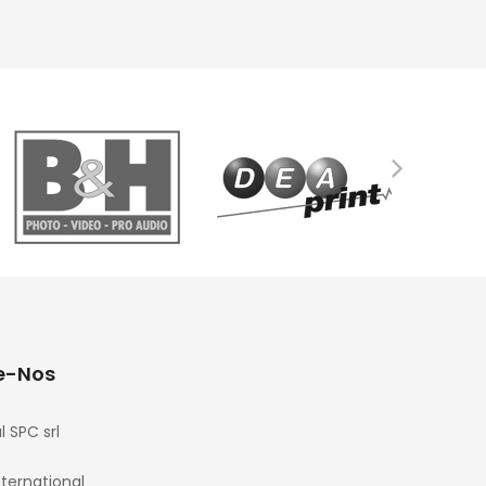
e-Nos
l SPC srl
nternational