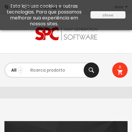
Esta loja usa cookies e outras
Mail
Skype
WhatsApp
More
tecnologias. Para que possamos
close
melhorar sua experiência em
nossos sites.
0