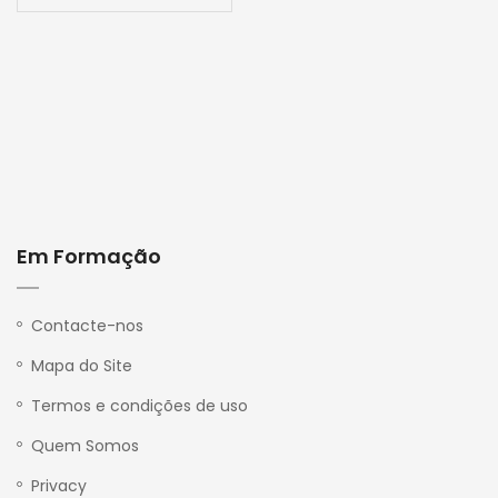
Em Formação
P
r
i
v
Contacte-nos
a
c
Mapa do Site
y
Termos e condições de uso
Quem Somos
Privacy