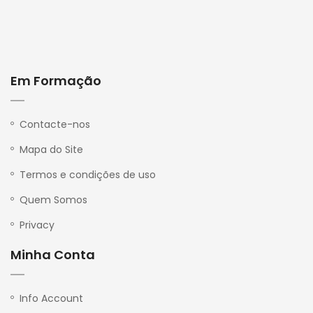
Em Formação
P
r
i
v
Contacte-nos
a
c
Mapa do Site
y
Termos e condições de uso
Quem Somos
Privacy
Minha Conta
Info Account