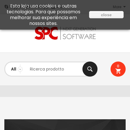
Esta loja usa cookies e outras
Mail
Skype
WhatsApp
More
tecnologias. Para que possamos
close
melhorar sua experiência em
nossos sites.
0