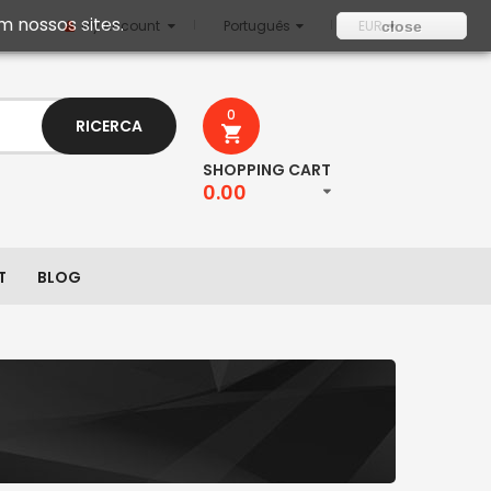
m nossos sites.
My Account
Português
EUR
close
0
RICERCA
SHOPPING CART
0.00
T
BLOG