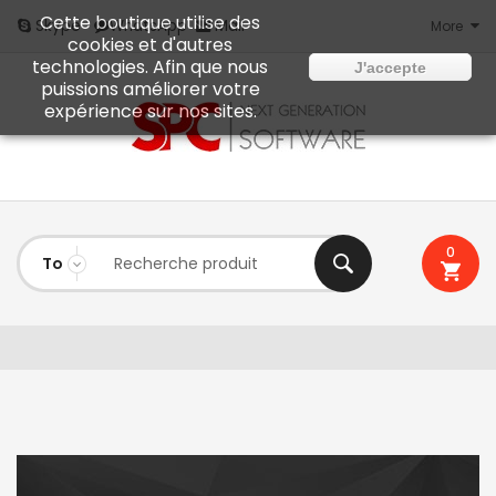
Cette boutique utilise des
Mail
Skype
WhatsApp
More
cookies et d'autres
technologies. Afin que nous
J'accepte
puissions améliorer votre
expérience sur nos sites.
0