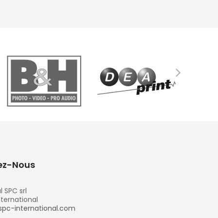
ez-Nous
l SPC srl
nternational
spc-international.com