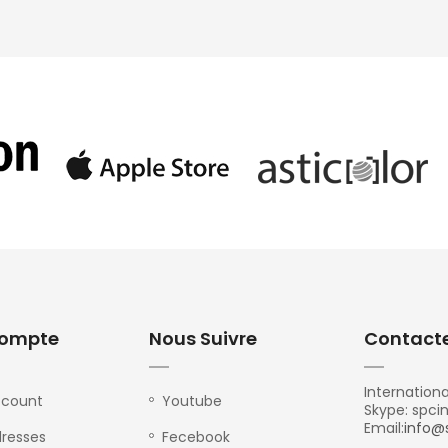
ompte
Nous Suivre
Contact
Internationa
ccount
Youtube
Skype: spci
Email:
info@
resses
Fecebook