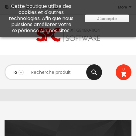
Cette boutique utilise des
Mail
Skype
WhatsApp
More
cookies et d'autres
technologies. Afin que nous
J'accepte
puissions améliorer votre
expérience sur nos sites.
0