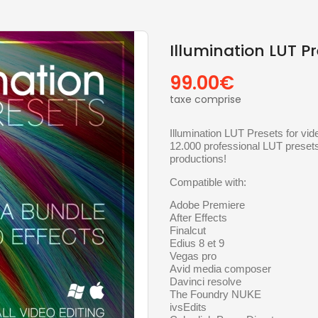
Illumination LUT P
99.00€
taxe comprise
Illumination LUT Presets for vid
12.000 professional LUT presets
productions!
Compatible with:
Adobe Premiere
After Effects
Finalcut
Edius 8 et 9
Vegas pro
Avid media composer
Davinci resolve
The Foundry NUKE
ivsEdits