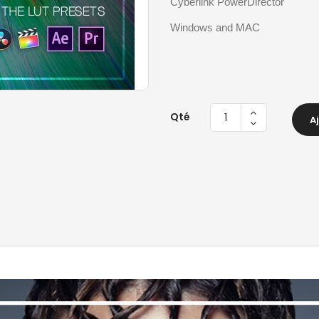
Cyberlink PowerDirector
Windows and MAC
Qté
A