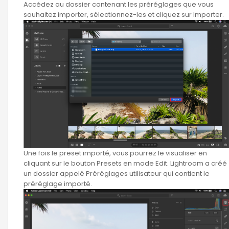
Accédez au dossier contenant les préréglages que vous
souhaitez importer, sélectionnez-les et cliquez sur Importer.
Une fois le preset importé, vous pourrez le visualiser en
cliquant sur le bouton Presets en mode Edit. Lightroom a créé
un dossier appelé Préréglages utilisateur qui contient le
préréglage importé.