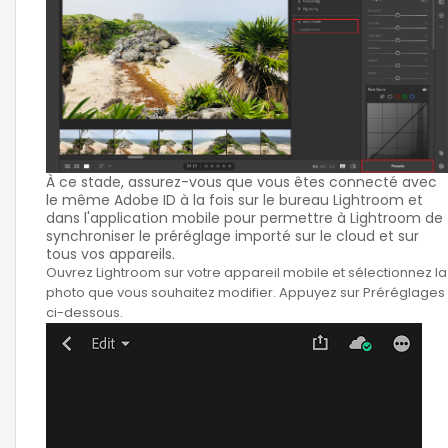
À ce stade, assurez-vous que vous êtes connecté avec
le même Adobe ID à la fois sur le bureau Lightroom et
dans l'application mobile pour permettre à Lightroom de
synchroniser le préréglage importé sur le cloud et sur
tous vos appareils.
Ouvrez Lightroom sur votre appareil mobile et sélectionnez la
photo que vous souhaitez modifier. Appuyez sur Préréglages
ci-dessous.