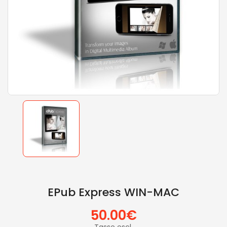
EPub Express WIN-MAC
50.00€