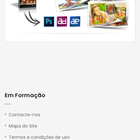
Em Formação
P
r
i
v
Contacte-nos
a
c
Mapa do Site
y
Termos e condições de uso