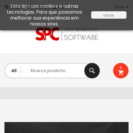
Esta loja usa cookies e outras
Mail
Skype
WhatsApp
More
tecnologias. Para que possamos
close
melhorar sua experiência em
nossos sites.
0