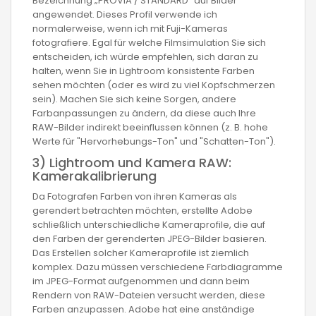
Bezeichnung „PROVIA / STANDARD“ auf Bilder
angewendet. Dieses Profil verwende ich
normalerweise, wenn ich mit Fuji-Kameras
fotografiere. Egal für welche Filmsimulation Sie sich
entscheiden, ich würde empfehlen, sich daran zu
halten, wenn Sie in Lightroom konsistente Farben
sehen möchten (oder es wird zu viel Kopfschmerzen
sein). Machen Sie sich keine Sorgen, andere
Farbanpassungen zu ändern, da diese auch Ihre
RAW-Bilder indirekt beeinflussen können (z. B. hohe
Werte für "Hervorhebungs-Ton" und "Schatten-Ton").
3) Lightroom und Kamera RAW:
Kamerakalibrierung
Da Fotografen Farben von ihren Kameras als
gerendert betrachten möchten, erstellte Adobe
schließlich unterschiedliche Kameraprofile, die auf
den Farben der gerenderten JPEG-Bilder basieren.
Das Erstellen solcher Kameraprofile ist ziemlich
komplex. Dazu müssen verschiedene Farbdiagramme
im JPEG-Format aufgenommen und dann beim
Rendern von RAW-Dateien versucht werden, diese
Farben anzupassen. Adobe hat eine anständige