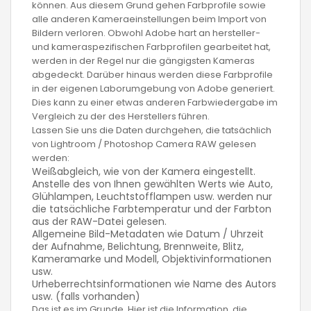
können. Aus diesem Grund gehen Farbprofile sowie
alle anderen Kameraeinstellungen beim Import von
Bildern verloren. Obwohl Adobe hart an hersteller-
und kameraspezifischen Farbprofilen gearbeitet hat,
werden in der Regel nur die gängigsten Kameras
abgedeckt. Darüber hinaus werden diese Farbprofile
in der eigenen Laborumgebung von Adobe generiert.
Dies kann zu einer etwas anderen Farbwiedergabe im
Vergleich zu der des Herstellers führen.
Lassen Sie uns die Daten durchgehen, die tatsächlich
von Lightroom / Photoshop Camera RAW gelesen
werden:
Weißabgleich, wie von der Kamera eingestellt.
Anstelle des von Ihnen gewählten Werts wie Auto,
Glühlampen, Leuchtstofflampen usw. werden nur
die tatsächliche Farbtemperatur und der Farbton
aus der RAW-Datei gelesen.
Allgemeine Bild-Metadaten wie Datum / Uhrzeit
der Aufnahme, Belichtung, Brennweite, Blitz,
Kameramarke und Modell, Objektivinformationen
usw.
Urheberrechtsinformationen wie Name des Autors
usw. (falls vorhanden)
Das ist es im Grunde. Hier ist die Information, die