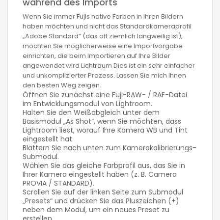
während des Imports
Wenn Sie immer Fujis native Farben in Ihren Bildern
haben möchten und nicht das Standardkameraprofil
„Adobe Standard“ (das oft ziemlich langweilig ist),
möchten Sie möglicherweise eine Importvorgabe
einrichten, die beim Importieren auf Ihre Bilder
angewendet wird Lichtraum Dies ist ein sehr einfacher
und unkomplizierter Prozess. Lassen Sie mich Ihnen
den besten Weg zeigen.
Öffnen Sie zunächst eine Fuji-RAW- / RAF-Datei
im Entwicklungsmodul von Lightroom.
Halten Sie den Weißabgleich unter dem
Basismodul „As Shot“, wenn Sie möchten, dass
Lightroom liest, worauf Ihre Kamera WB und Tint
eingestellt hat.
Blättern Sie nach unten zum Kamerakalibrierungs-
Submodul.
Wählen Sie das gleiche Farbprofil aus, das Sie in
Ihrer Kamera eingestellt haben (z. B. Camera
PROVIA / STANDARD).
Scrollen Sie auf der linken Seite zum Submodul
„Presets“ und drücken Sie das Pluszeichen (+)
neben dem Modul, um ein neues Preset zu
erstellen.