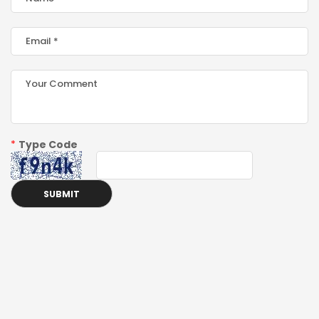
*
Type Code