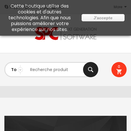
Cette boutique utilise des
Mail
Skype
WhatsApp
More
cookies et d'autres
technologies. Afin que nous
J'accepte
puissions améliorer votre
expérience sur nos sites.
0