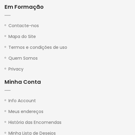
Em Formação
P
r
i
v
Contacte-nos
a
c
Mapa do Site
y
Termos e condições de uso
Quem Somos
Privacy
Minha Conta
Info Account
Meus endereços
História das Encomendas
Minha Lista de Desejos