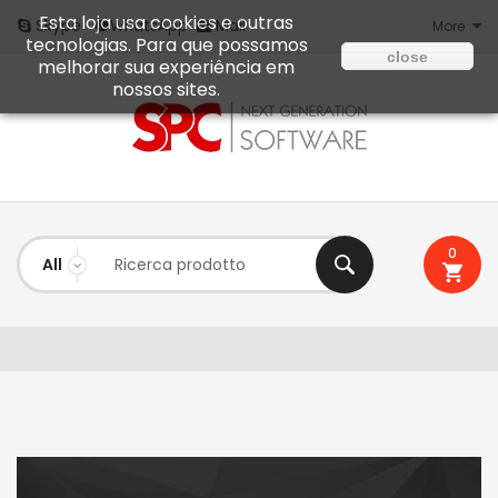
Esta loja usa cookies e outras
Mail
Skype
WhatsApp
More
tecnologias. Para que possamos
close
melhorar sua experiência em
nossos sites.
0