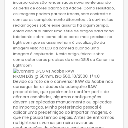
incorporados são renderizados novamente usando
os perfis de cores padrão da Adobe. Como resultado,
as imagens podem parecer fracas, sem contraste e
com cores completamente diferentes. Já ouvi muitas
reclamações sobre esse assunto há algum tempo,
então decidi publicar uma série de artigos para cada
fabricante sobre como obter cores mais precisas no
Lightroom que se assemelham à visualização da
imagem vista no LCD da câmera quando uma
imagem é capturada . Neste artigo, falarei sobre
como obter cores precisas de uma DSLR da Canon no
Lightroom.
NIKON D3S @ 50mm, ISO 560, 10/2500, f/4.0
Devido ao fato de o conversor RAW da Adobe não
conseguir ler os dados de cabeçalho RAW
proprietários, que geralmente contêm perfis de
câmera escolhidos, algumas configurações
devem ser aplicadas manualmente ou aplicadas
na importação. Minha preferência pessoal é
aplicar uma predefinição ao importar imagens, o
que me poupa tempo depois. Antes de entrarmos
no Lightroom, vamos primeiro revisar as
configurações da câmera e explicar algumas