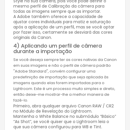
Style na sua câmera, pois você pode definir o
mesmo perfil de Calibração da câmera para
todas as imagens sempre que as importar.
A Adobe também oferece a capacidade de
ajustar cores individuais para matiz e saturação
após a aplicação de um perfil, mas se você optar
por fazer isso, certamente se desviará das cores
originais da Canon.
4) Aplicando um perfil de câmera
durante a importação
Se você deseja sempre ter as cores nativas da Canon
em suas imagens e não o perfil de câmera padrão
"Adobe Standard", convém configurar uma
predefinição de importação que seja aplicada às
imagens quando elas forem importadas para o
Lightroom. Este é um processo muito simples e direto,
então deixe-me mostrar-lhe a melhor maneira de
fazê-lo.
Primeiro, abra qualquer arquivo Canon RAW / CR2
no Módulo de Revelação do Lightroom.
Mantenha o White Balance no submódulo “Básico”
“As Shot”, se você quiser que o Lightroom leia o
que sua câmera configurou para WB e Tint.