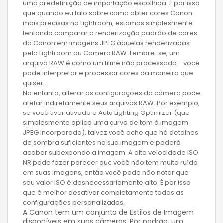
uma predefinição de importação escolhida. É por isso
que quando eu falo sobre como obter cores Canon
mais precisas no Lightroom, estamos simplesmente
tentando comparar a renderização padrão de cores
da Canon em imagens JPEG àquelas renderizadas
pelo Lightroom ou Camera RAW. Lembre-se, um
arquivo RAW é como um filme não processado - você
pode interpretar e processar cores da maneira que
quiser.
No entanto, alterar as configurações da câmera pode
afetar indiretamente seus arquivos RAW. Por exemplo,
se você tiver ativado o Auto Lighting Optimizer (que
simplesmente aplica uma curva de tom à imagem
JPEG incorporada), talvez você ache que há detalhes
de sombra suficientes na sua imagem e poderá
acabar subexpondo a imagem. A alta velocidade ISO
NR pode fazer parecer que você não tem muito ruído
em suas imagens, então você pode não notar que
seu valor ISO é desnecessariamente alto. É por isso
que é melhor desativar completamente todas as
configurações personalizadas.
A Canon tem um conjunto de Estilos de Imagem
disponíveis em suas câmeras. Por padrão, um