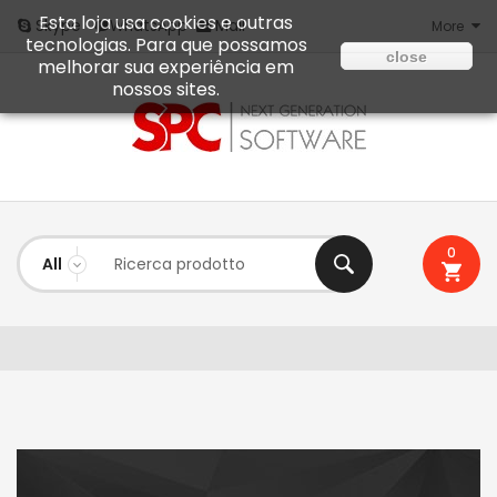
Esta loja usa cookies e outras
Mail
Skype
WhatsApp
More
tecnologias. Para que possamos
close
melhorar sua experiência em
nossos sites.
0