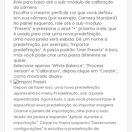
Role para baixo até o sub-módulo de calibração
da câmera.
Escolha o mesmo perfil de cor que você definiu
em sua câmera (por exemplo, Camera Standard).
No painel esquerdo, role até o sub-módulo
“Presets” e pressione o sinal “+” próximo a ele, que
é usado para criar uma nova predefinição.
Uma nova janela será exibida. Dê um nome à
predefinição, por exemplo, “Importar
predefinição”. A pasta padrão “User Presets” é boa,
mas você pode criar uma pasta diferente se
quiser.
Selecione apenas “White Balance”, “Process
Version” e “Calibration”, depois clique em “Create”,
como mostrado abaixo:
Depois de fazer isso, uma nova predefinição
aparecerá no menu Predefinição, sob a pasta
especificada. Agora tudo o que você precisa fazer é
especificar essa predefinição ao importar imagens.
Chame a janela de importação, olhe para o lado
direito da janela e expanda "Aplicar durante a
importação". Clique no menu suspenso "Desenvolver
configurações" e escolha a predefinição de