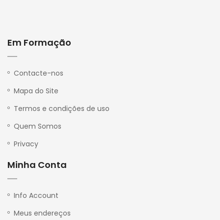
Em Formação
P
r
i
v
Contacte-nos
a
c
Mapa do Site
y
Termos e condições de uso
Quem Somos
Privacy
Minha Conta
Info Account
Meus endereços