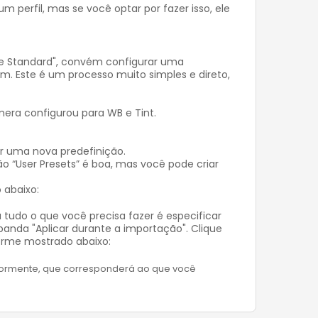
 perfil, mas se você optar por fazer isso, ele
be Standard", convém configurar uma
m. Este é um processo muito simples e direto,
mera configurou para WB e Tint.
iar uma nova predefinição.
o “User Presets” é boa, mas você pode criar
 abaixo:
 tudo o que você precisa fazer é especificar
panda "Aplicar durante a importação". Clique
orme mostrado abaixo:
riormente, que corresponderá ao que você