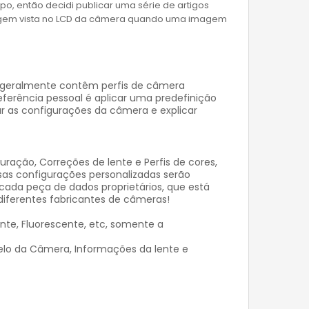
, então decidi publicar uma série de artigos
magem vista no LCD da câmera quando uma imagem
e geralmente contêm perfis de câmera
erência pessoal é aplicar uma predefinição
r as configurações da câmera e explicar
uração, Correções de lente e Perfis de cores,
sas configurações personalizadas serão
r cada peça de dados proprietários, que está
diferentes fabricantes de câmeras!
te, Fluorescente, etc, somente a
elo da Câmera, Informações da lente e