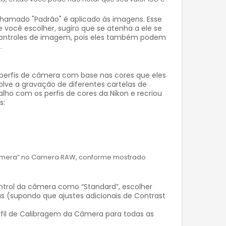
chamado "Padrão" é aplicado às imagens. Esse
você escolher, sugiro que se atenha a ele se
 controles de imagem, pois eles também podem
.
perfis de câmera com base nas cores que eles
lve a gravação de diferentes cartelas de
ho com os perfis de cores da Nikon e recriou
s:
 câmera” no Camera RAW, conforme mostrado
ntrol da câmera como “Standard”, escolher
 (supondo que ajustes adicionais de Contrast
rfil de Calibragem da Câmera para todas as