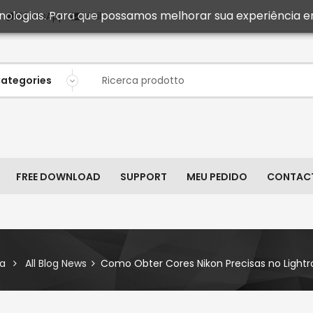
ecnologias. Para que possamos melhorar sua experiência e
Mail
WhatsApp
FREE DOWNLOAD
SUPPORT
MEU PEDIDO
CONTAC
a
All Blog News
Como Obter Cores Nikon Precisas no Light