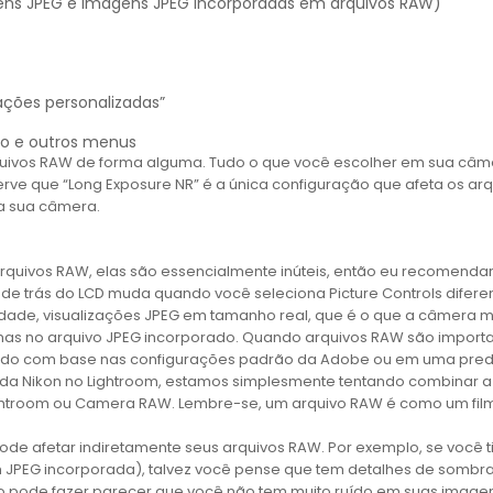
ens JPEG e imagens JPEG incorporadas em arquivos RAW)
ções personalizadas”
ão e outros menus
quivos RAW de forma alguma. Tudo o que você escolher em sua câm
erve que “Long Exposure NR” é a única configuração que afeta os ar
na sua câmera.
quivos RAW, elas são essencialmente inúteis, então eu recomenda
de trás do LCD muda quando você seleciona Picture Controls difer
ade, visualizações JPEG em tamanho real, que é o que a câmera mos
enas no arquivo JPEG incorporado. Quando arquivos RAW são import
do com base nas configurações padrão da Adobe ou em uma predefi
s da Nikon no Lightroom, estamos simplesmente tentando combinar 
htroom ou Camera RAW. Lembre-se, um arquivo RAW é como um film
de afetar indiretamente seus arquivos RAW. Por exemplo, se você tiv
JPEG incorporada), talvez você pense que tem detalhes de sombr
 pode fazer parecer que você não tem muito ruído em suas imagens