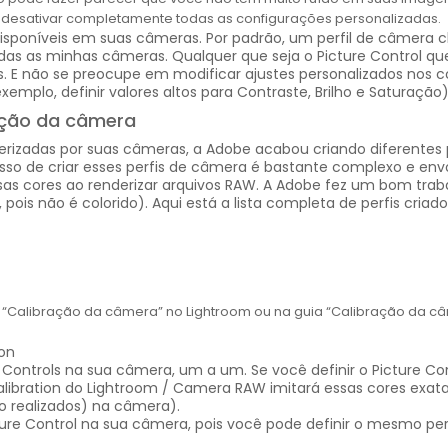
r desativar completamente todas as configurações personalizadas.
disponíveis em suas câmeras. Por padrão, um perfil de câmera 
s as minhas câmeras. Qualquer que seja o Picture Control que 
s. E não se preocupe em modificar ajustes personalizados nos
mplo, definir valores altos para Contraste, Brilho e Saturação)
ação da câmera
rizadas por suas câmeras, a Adobe acabou criando diferentes 
so de criar esses perfis de câmera é bastante complexo e envo
s cores ao renderizar arquivos RAW. A Adobe fez um bom trabal
pois não é colorido). Aqui está a lista completa de perfis criado
 “Calibração da câmera” no Lightroom ou na guia “Calibração da
Controls na sua câmera, um a um. Se você definir o Picture Co
bration do Lightroom / Camera RAW imitará essas cores exatas
do realizados) na câmera).
ture Control na sua câmera, pois você pode definir o mesmo pe