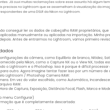
tes. Já ouvi muitas reclamações sobre esse assunto há algum tempo
ais precisas no Lightroom que se assemelham à visualização da i
orrespondentes de uma DSLR da Nikon no Lightroom.
ão conseguir ler os dados de cabeçalho RAW proprietários, qu
aplicadas manualmente ou aplicadas na importação. Minha pref
pois. Antes de entrarmos no Lightroom, vamos primeiro revisa
adados
nfigurações da câmera, como Equilíbrio de branco, Nitidez, Sat
ornecido pela Nikon, como o Capture NX ou o View NX, todas es
indo o Lightroom e o Photoshop. Isso é porque é difícil processa
para outro. Agora imagine tentar fazer isso por um número de 
pelo Lightroom / Photoshop Camera RAW:
mera. Em vez do valor escolhido, como Automático, Incandescen
 arquivo RAW.
a de Captura, Exposição, Distância Focal, Flash, Marca e Mod
 no menu Configurar)
nformação que é completamente descartada: