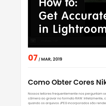
07
MAR, 2019
/
Como Obter Cores Nik
Nossos leitores frequentemente nos perguntam se
câmera ao gravar no formato RAW. Infelizmente, 
quando os arquivos JPEG incorporados são rende