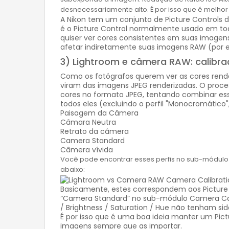
desnecessariamente alto. É por isso que é melho
A Nikon tem um conjunto de Picture Controls 
é o Picture Control normalmente usado em toda
quiser ver cores consistentes em suas imagen
afetar indiretamente suas imagens RAW (por exe
3) Lightroom e câmera RAW: calibr
Como os fotógrafos querem ver as cores rende
viram das imagens JPEG renderizadas. O proces
cores no formato JPEG, tentando combinar essa
todos eles (excluindo o perfil "Monocromático", 
Paisagem da Câmera
Câmara Neutra
Retrato da câmera
Camera Standard
Câmera vívida
Você pode encontrar esses perfis no sub-módulo
abaixo:
Basicamente, estes correspondem aos Picture 
“Camera Standard” no sub-módulo Camera Cali
/ Brightness / Saturation / Hue não tenham si
É por isso que é uma boa ideia manter um Pic
imagens sempre que as importar.