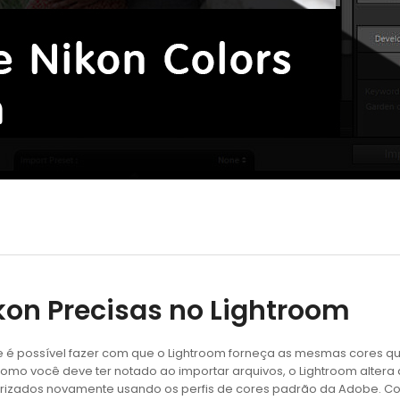
on Precisas no Lightroom
 é possível fazer com que o Lightroom forneça as mesmas cores q
como você deve ter notado ao importar arquivos, o Lightroom alter
rizados novamente usando os perfis de cores padrão da Adobe. C