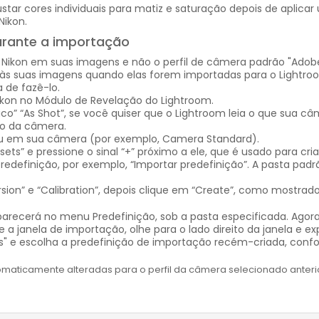
 cores individuais para matiz e saturação depois de aplicar um
Nikon.
urante a importação
a Nikon em suas imagens e não o perfil de câmera padrão "Ado
 às suas imagens quando elas forem importadas para o Lightroo
 de fazê-lo.
Nikon no Módulo de Revelação do Lightroom.
” “As Shot”, se você quiser que o Lightroom leia o que sua câ
ão da câmera.
niu em sua câmera (por exemplo, Camera Standard).
sets” e pressione o sinal “+” próximo a ele, que é usado para cr
edefinição, por exemplo, “Importar predefinição”. A pasta padrã
sion” e “Calibration”, depois clique em “Create”, como mostrado
parecerá no menu Predefinição, sob a pasta especificada. Agora
a janela de importação, olhe para o lado direito da janela e ex
" e escolha a predefinição de importação recém-criada, conf
utomaticamente alteradas para o perfil da câmera selecionado ante