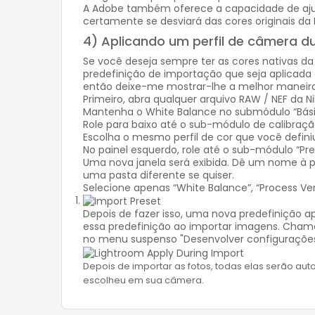
A Adobe também oferece a capacidade de ajustar
certamente se desviará das cores originais da 
4) Aplicando um perfil de câmera d
Se você deseja sempre ter as cores nativas d
predefinição de importação que seja aplicada
então deixe-me mostrar-lhe a melhor maneira
Primeiro, abra qualquer arquivo RAW / NEF da 
Mantenha o White Balance no submódulo “Básico
Role para baixo até o sub-módulo de calibraç
Escolha o mesmo perfil de cor que você defi
No painel esquerdo, role até o sub-módulo “Pre
Uma nova janela será exibida. Dê um nome à pr
uma pasta diferente se quiser.
Selecione apenas “White Balance”, “Process Ver
Depois de fazer isso, uma nova predefinição a
essa predefinição ao importar imagens. Chame 
no menu suspenso "Desenvolver configurações
Depois de importar as fotos, todas elas serão a
escolheu em sua câmera.