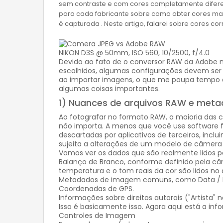
sem contraste e com cores completamente diferen
para cada fabricante sobre como obter cores m
é capturada . Neste artigo, falarei sobre cores c
NIKON D3S @ 50mm, ISO 560, 10/2500, f/4.0
Devido ao fato de o conversor RAW da Adobe n
escolhidos, algumas configurações devem ser 
ao importar imagens, o que me poupa tempo de
algumas coisas importantes.
1) Nuances de arquivos RAW e met
Ao fotografar no formato RAW, a maioria das co
não importa. A menos que você use software f
descartadas por aplicativos de terceiros, inclu
sujeita a alterações de um modelo de câmera 
Vamos ver os dados que são realmente lidos 
Balanço de Branco, conforme definido pela câ
temperatura e o tom reais da cor são lidos no
Metadados de imagem comuns, como Data / Hor
Coordenadas de GPS.
Informações sobre direitos autorais ("Artista"
Isso é basicamente isso. Agora aqui está a i
Controles de Imagem