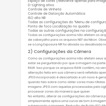
Espaço de cores (relevante apenas para imag
D-Lighting ativo
Controle de Vinheta
Controle de Distorção Automática
ISO alto NR
Todas as configurações do “Menu de configura
Ponto de foco Localização no quadro
Todas as outras configurações na configuraç
Todas as configurações acima não afetam os ar
de cabeçalho para os arquivos NEF da Nikon. Obs
se a Long Exposure NR foi ativada ou desativada 
2) Configurações da Câmera
Como as configurações acima não afetam seus ar
estar se perguntando por que a imagem na parte 
RAW. Isso porque os arquivos RAW contêm, na verd
alteração feita em sua câmera será refletida ap
JPEG incorporado é descartado e um novo é gera
quando falo sobre como obter cores mais nítida
imagens JPEG com aquelas processadas pelo Lig
processar cores da maneira que quiser.
No entanto, alterar as configurações da câmera po
simplesmente aplica uma curva de tom à imagem 
subexpondo a imagem. Redução de Ruído ISO Alto