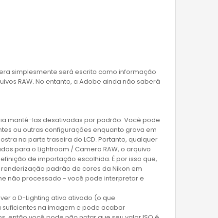
era simplesmente será escrito como informação
quivos RAW. No entanto, a Adobe ainda não saberá
ria mantê-las desativadas por padrão. Você pode
entes ou outras configurações enquanto grava em
tra na parte traseira do LCD. Portanto, qualquer
ados para o Lightroom / Camera RAW, o arquivo
nição de importação escolhida. É por isso que,
a renderização padrão de cores da Nikon em
e não processado - você pode interpretar e
er o D-Lighting ativo ativado (o que
a suficientes na imagem e pode acabar
, então você pode não notar que seu valor ISO é