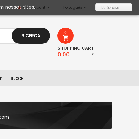
m nossos sites.
My Account
Português
EUR
close
0
RICERCA
SHOPPING CART
0.00
T
BLOG
room