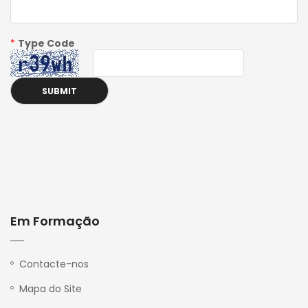
*
Type Code
Em Formação
P
r
i
v
Contacte-nos
a
c
Mapa do Site
y