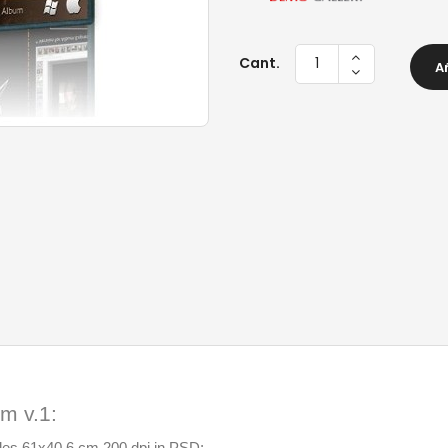
Cant.
A
um v.1: