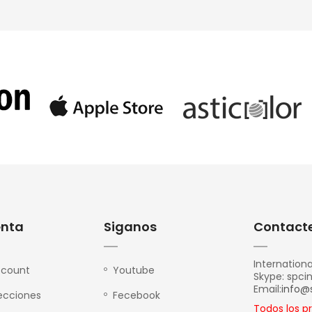
enta
Siganos
Contacte
Internationa
ccount
Youtube
Skype: spci
Email:
info@
recciones
Fecebook
Todos los p