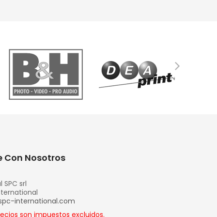
 Con Nosotros
l SPC srl
nternational
spc-international.com
recios son impuestos excluidos.