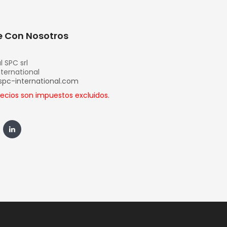
 Con Nosotros
l SPC srl
nternational
spc-international.com
recios son impuestos excluidos.