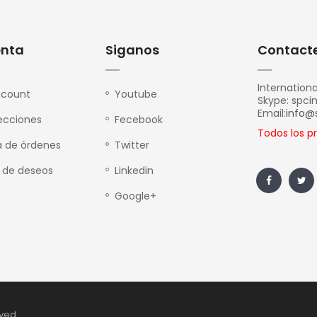
enta
Siganos
Contacte
Internationa
ccount
Youtube
Skype: spci
Email:
info@
recciones
Fecebook
Todos los p
ia de órdenes
Twitter
a de deseos
Linkedin
Google+
rved.