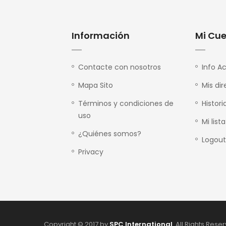
Información
Mi Cu
Contacte con nosotros
Info A
Mapa Sito
Mis di
Términos y condiciones de
Histor
uso
Mi list
¿Quiénes somos?
Logout
Privacy
Copyright © 2017 by
SPC International
. All Rights Rese