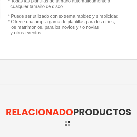
* Todas las plantillas de tamaño automáticamente a
0
cualquier tamaño de disco
* Puede ser utilizado con extrema rapidez y simplicidad 
* Ofrece una amplia gama de plantillas para los niños, 
0
los matrimonios, para los novios y / o novias 
0
y otros eventos. 
RELACIONADO
PRODUCTOS