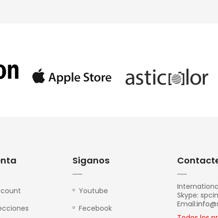
enta
Siganos
Contacte
Internationa
ccount
Youtube
Skype: spci
Email:
info@
recciones
Fecebook
Todos los p