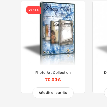
VENTA
mas
Photo Art Collection
D
70.00€
Añadir al carrito