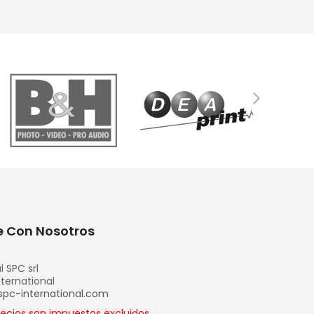
 Con Nosotros
l SPC srl
nternational
spc-international.com
recios son impuestos excluidos.