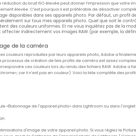
ne réduction du bruit ISO élevée peut donner l’impression que votre 
ilement élevée. C’est pourquoi il est préférable de désactiver comp
ge disponibles dans ses appareils photo. Par défaut, un profil 
énéralement sur tous mes appareils photo. Quel que soit le contrô
ntent des couleurs uniformes. Et ne vous inquiétez pas de la mod
affecter indirectement vos images RAW (par exemple, la défini
rage de la caméra
es couleurs reproduites par leurs appareils photo, Adobe a finalemen
 processus de création de tels profils de caméra est assez complexe
orrespondre ces couleurs lors du rendu des fichiers RAW. Adobe a fait 
hrome», car il n’est pas en couleur). Voici la liste complète des profil
ule «Étalonnage de l'appareil photo» dans Lightroom ou dans l'ongle
isations d'image de votre appareil photo. Si vous réglez le Picture