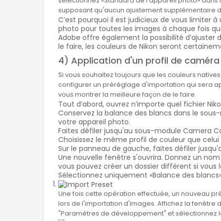
sélectionnez «Standard de l'appareil photo» dans
supposant qu'aucun ajustement supplémentaire du co
C’est pourquoi il est judicieux de vous limiter 
photo pour toutes les images à chaque fois qu
Adobe offre également la possibilité d’ajuster de
le faire, les couleurs de Nikon seront certainem
4) Application d'un profil de caméra 
Si vous souhaitez toujours que les couleurs nativ
configurer un préréglage d'importation qui sera ap
vous montrer la meilleure façon de le faire.
Tout d’abord, ouvrez n’importe quel fichier N
Conservez la balance des blancs dans le sous-m
votre appareil photo.
Faites défiler jusqu'au sous-module Camera Cal
Choisissez le même profil de couleur que celui
Sur le panneau de gauche, faites défiler jusqu'
Une nouvelle fenêtre s'ouvrira. Donnez un nom 
vous pouvez créer un dossier différent si vous l
Sélectionnez uniquement «Balance des blancs», 
Une fois cette opération effectuée, un nouveau pré
lors de l'importation d'images. Affichez la fenêtre
"Paramètres de développement" et sélectionnez l