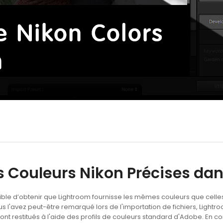
 Couleurs Nikon Précises dan
ble d’obtenir que Lightroom fournisse les mêmes couleurs que celles 
'avez peut-être remarqué lors de l'importation de fichiers, Light
s sont restitués à l'aide des profils de couleurs standard d'Adobe. E