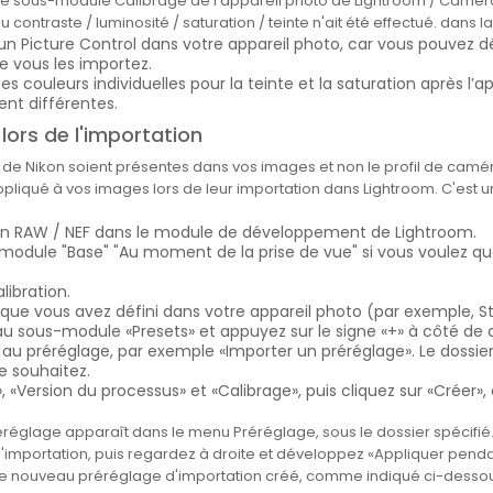
 le sous-module Calibrage de l'appareil photo de Lightroom / Camer
ntraste / luminosité / saturation / teinte n'ait été effectué. dans l
à un Picture Control dans votre appareil photo, car vous pouvez d
e vous les importez.
s couleurs individuelles pour la teinte et la saturation après l’ap
ent différentes.
lors de l'importation
es de Nikon soient présentes dans vos images et non le profil de ca
pliqué à vos images lors de leur importation dans Lightroom. C'est un
ikon RAW / NEF dans le module de développement de Lightroom.
odule "Base" "Au moment de la prise de vue" si vous voulez que
ibration.
 que vous avez défini dans votre appareil photo (par exemple, St
au sous-module «Presets» et appuyez sur le signe «+» à côté de c
au préréglage, par exemple «Importer un préréglage». Le dossier 
e souhaitez.
«Version du processus» et «Calibrage», puis cliquez sur «Créer
réglage apparaît dans le menu Préréglage, sous le dossier spécifié. 
 d'importation, puis regardez à droite et développez «Appliquer penda
e nouveau préréglage d'importation créé, comme indiqué ci-dessou