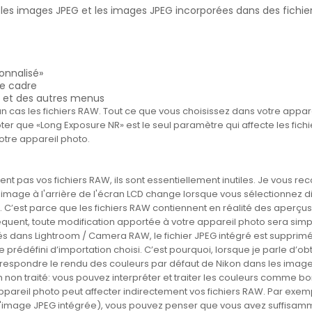
es images JPEG et les images JPEG incorporées dans des fichie
onnalisé»
le cadre
n et des autres menus
n cas les fichiers RAW. Tout ce que vous choisissez dans votre appa
 noter que «Long Exposure NR» est le seul paramètre qui affecte les f
otre appareil photo.
ent pas vos fichiers RAW, ils sont essentiellement inutiles. Je vous
image à l'arrière de l'écran LCD change lorsque vous sélectionnez
 C’est parce que les fichiers RAW contiennent en réalité des aperçus
séquent, toute modification apportée à votre appareil photo sera simp
s dans Lightroom / Camera RAW, le fichier JPEG intégré est supprimé 
rédéfini d’importation choisi. C’est pourquoi, lorsque je parle d’ob
rrespondre le rendu des couleurs par défaut de Nikon dans les ima
m non traité: vous pouvez interpréter et traiter les couleurs comme b
areil photo peut affecter indirectement vos fichiers RAW. Par exemple,
'image JPEG intégrée), vous pouvez penser que vous avez suffisamm