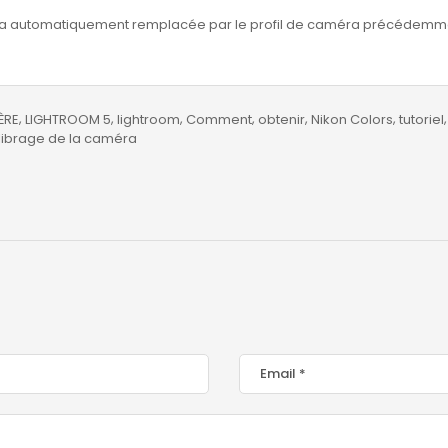
sera automatiquement remplacée par le profil de caméra précédemme
ÈRE
LIGHTROOM 5
lightroom
Comment
obtenir
Nikon Colors
tutoriel
librage de la caméra