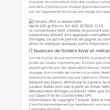
manquer de contraste et avoir des couleurs complè
une série d'articles pour chaque grand fabricant su
LCD de l'appareil photo lorsqu'une image est captu
NIKON D3S @ 50mm, ISO 560, 10/2500, f/4.0
Le convertisseur RAW d’Adobe ne pouvant pas li
paramètres doivent être appliqués manuellement
d'images, ce qui me permet de gagner du temps 
photo et expliquer quelques points importants.
1) Nuances de fichiers RAW et mét
Lors de la prise de vue au format RAW, la plupart de
profils de couleur importent peu. À moins que vous 
plupart ignorés par des applications tierces, notam
changer d’un modèle de caméra à un autre. Mainten
Examinons les données lues par Lightroom / Pho
Balance des blancs, définie par la caméra. Au li
couleur réelles sont lues à partir du fichier RAW
Métadonnées d'image courantes telles que Date 
sur l'objectif et les coordonnées GPS.
Informations de copyright (“Artiste” dans le m
C’est fondamentalement ça. Maintenant, voici les 
Contrôles d'image