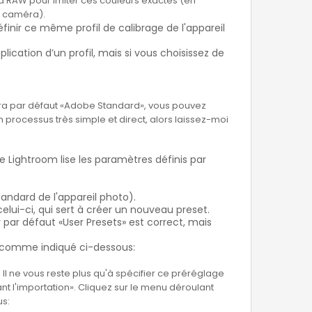
a RAW pour imiter ces couleurs exactes (en
a caméra).
éfinir ce même profil de calibrage de l'appareil
plication d’un profil, mais si vous choisissez de
méra par défaut «Adobe Standard», vous pouvez
 processus très simple et direct, alors laissez-moi
 Lightroom lise les paramètres définis par
andard de l'appareil photo).
elui-ci, qui sert à créer un nouveau preset.
par défaut «User Presets» est correct, mais
», comme indiqué ci-dessous:
Il ne vous reste plus qu'à spécifier ce préréglage
nt l'importation». Cliquez sur le menu déroulant
s: