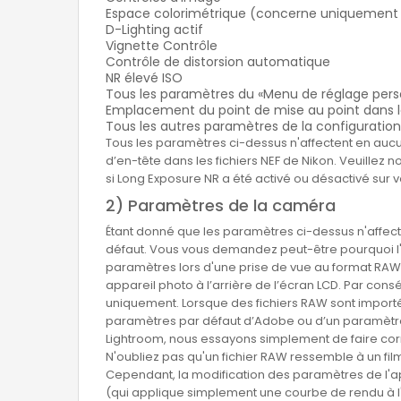
Espace colorimétrique (concerne uniquement l
D-Lighting actif
Vignette Contrôle
Contrôle de distorsion automatique
NR élevé ISO
Tous les paramètres du «Menu de réglage pers
Emplacement du point de mise au point dans 
Tous les autres paramètres de la configuratio
Tous les paramètres ci-dessus n'affectent en aucu
d’en-tête dans les fichiers NEF de Nikon. Veuillez
si Long Exposure NR a été activé ou désactivé sur v
2) Paramètres de la caméra
Étant donné que les paramètres ci-dessus n'affect
défaut. Vous vous demandez peut-être pourquoi l'
paramètres lors d'une prise de vue au format RAW.
appareil photo à l’arrière de l’écran LCD. Par con
uniquement. Lorsque des fichiers RAW sont importé
paramètres par défaut d’Adobe ou d’un paramètre p
Lightroom, nous essayons simplement de faire co
N'oubliez pas qu'un fichier RAW ressemble à un fil
Cependant, la modification des paramètres de l'app
(qui applique simplement une courbe de rendu à l