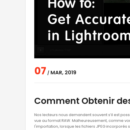
07
MAR, 2019
/
Comment Obtenir des
Nos lecteurs nous demandent souvent s’il est possi
vue au format RAW. Malheureusement, comme vous l
l'importation, lorsque les fichiers JPEG incorporé