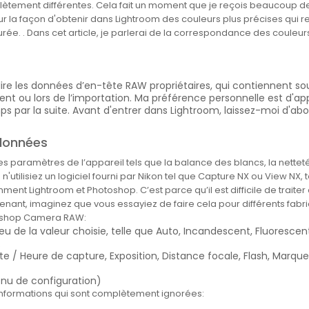
tement différentes. Cela fait un moment que je reçois beaucoup de p
r la façon d'obtenir dans Lightroom des couleurs plus précises qui re
rée. . Dans cet article, je parlerai de la correspondance des couleu
re les données d’en-tête RAW propriétaires, qui contiennent souv
 ou lors de l’importation. Ma préférence personnelle est d'appl
par la suite. Avant d'entrer dans Lightroom, laissez-moi d'abor
adonnées
s paramètres de l’appareil tels que la balance des blancs, la netteté, 
n'utilisiez un logiciel fourni par Nikon tel que Capture NX ou View NX
ment Lightroom et Photoshop. C’est parce qu’il est difficile de trait
ant, imaginez que vous essayiez de faire cela pour différents fabri
toshop Camera RAW:
eu de la valeur choisie, telle que Auto, Incandescent, Fluorescent
.
/ Heure de capture, Exposition, Distance focale, Flash, Marque
enu de configuration)
informations qui sont complètement ignorées: