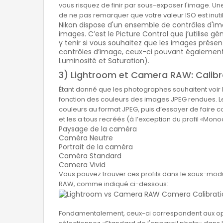
vous risquez de finir par sous-exposer l'image. U
de ne pas remarquer que votre valeur ISO est inut
Nikon dispose d'un ensemble de contrôles d'ima
images. C’est le Picture Control que j’utilise g
y tenir si vous souhaitez que les images prése
contrôles d’image, ceux-ci pouvant également 
Luminosité et Saturation).
3) Lightroom et Camera RAW: Calib
Étant donné que les photographes souhaitent voir l
fonction des couleurs des images JPEG rendues. Le
couleurs au format JPEG, puis d’essayer de faire c
et les a tous recréés (à l’exception du profil «Monoc
Paysage de la caméra
Caméra Neutre
Portrait de la caméra
Caméra Standard
Camera Vivid
Vous pouvez trouver ces profils dans le sous-mod
RAW, comme indiqué ci-dessous:
Fondamentalement, ceux-ci correspondent aux optim