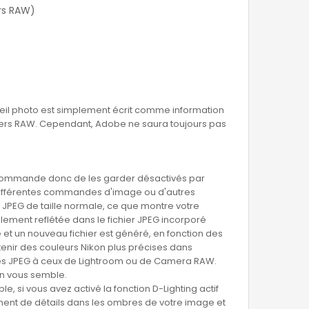
rs RAW)
reil photo est simplement écrit comme information
ichiers RAW. Cependant, Adobe ne saura toujours pas
 recommande donc de les garder désactivés par
 différentes commandes d'image ou d'autres
 JPEG de taille normale, ce que montre votre
lement reflétée dans le fichier JPEG incorporé
et un nouveau fichier est généré, en fonction des
tenir des couleurs Nikon plus précises dans
ges JPEG à ceux de Lightroom ou de Camera RAW.
on vous semble.
 si vous avez activé la fonction D-Lighting actif
ent de détails dans les ombres de votre image et