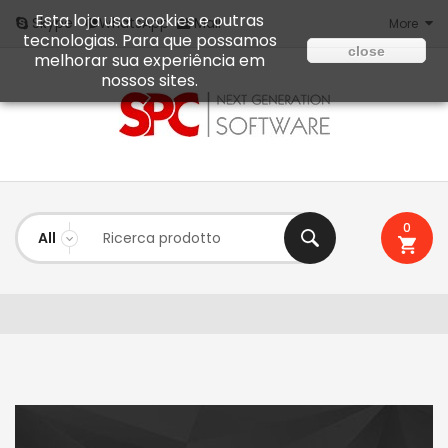
Esta loja usa cookies e outras
Mail
Skype
WhatsApp
More
tecnologias. Para que possamos
close
melhorar sua experiência em
nossos sites.
0