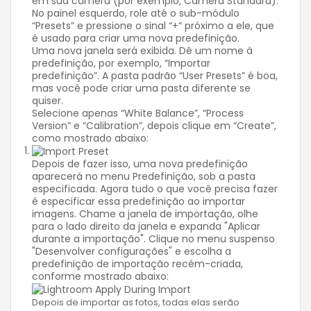
em sua câmera (por exemplo, Camera Standard).
No painel esquerdo, role até o sub-módulo
“Presets” e pressione o sinal “+” próximo a ele, que
é usado para criar uma nova predefinição.
Uma nova janela será exibida. Dê um nome à
predefinição, por exemplo, “Importar
predefinição”. A pasta padrão “User Presets” é boa,
mas você pode criar uma pasta diferente se
quiser.
Selecione apenas “White Balance”, “Process
Version” e “Calibration”, depois clique em “Create”,
como mostrado abaixo:
Depois de fazer isso, uma nova predefinição
aparecerá no menu Predefinição, sob a pasta
especificada. Agora tudo o que você precisa fazer
é especificar essa predefinição ao importar
imagens. Chame a janela de importação, olhe
para o lado direito da janela e expanda "Aplicar
durante a importação". Clique no menu suspenso
"Desenvolver configurações" e escolha a
predefinição de importação recém-criada,
conforme mostrado abaixo:
Depois de importar as fotos, todas elas serão