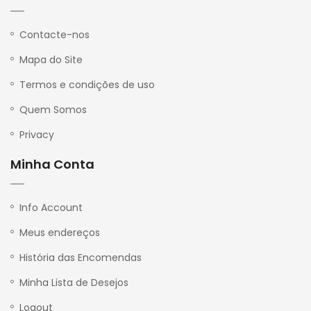
r
i
v
Contacte-nos
a
c
Mapa do Site
y
Termos e condições de uso
Quem Somos
Privacy
Minha Conta
Info Account
Meus endereços
História das Encomendas
Minha Lista de Desejos
Logout