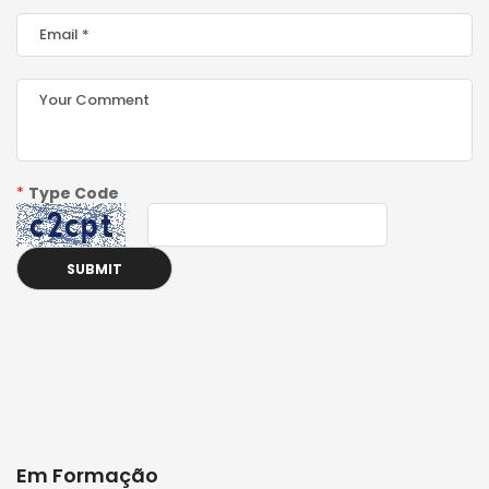
*
Type Code
Em Formação
P