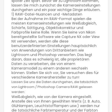
später Zeit spart. Bevor wir zu Lightroom kommen,
lassen Sie mich zunächst die Kameraeinstellungen
durchgehen und ein paar wichtige Dinge erläutern.
1) RAW-Datei-Nuancen und -Metadaten
Bei der Aufnahme im RAW-Format spielen die
meisten Kameraeinstellungen wie Weißabgleich,
Schärfe, Sättigung, Objektivkorrektur und
Farbprofile keine Rolle. Wenn Sie keine von Nikon
bereitgestellte Software wie Capture NX oder View
NX verwenden, werden alle diese
benutzerdefinierten Einstellungen hauptsächlich
von Anwendungen von Drittanbietern wie
Lightroom und Photoshop verworfen. Das liegt
daran, dass es schwierig ist, alle proprietären
Daten zu verarbeiten, die von einem
Kameramodell zu einem anderen wechseln
können. Stellen Sie sich vor, Sie versuchen dies für
verschiedene Kamerahersteller zu tun!
Lassen Sie uns die Daten durchgehen, die tatsächlich
von Lightroom / Photoshop Camera RAW gelesen
werden:
Weißabgleich, wie von der Kamera eingestellt.
Anstelle des von Ihnen gewählten Werts (z. B. Auto,
Glühlampen, Leuchtstofflampen usw.) werden nur
die tatsächliche Farbtemperatur und der Farbton