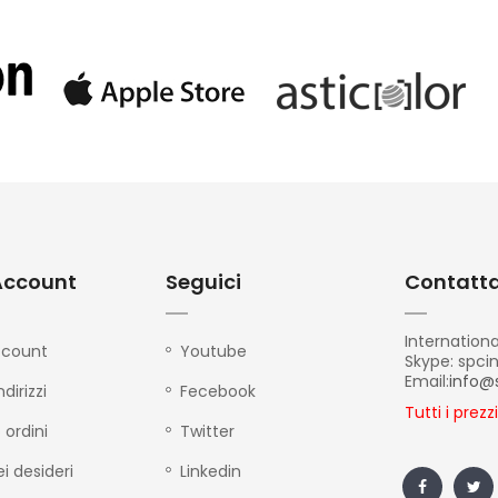
 Account
Seguici
Contatta
Internationa
ccount
Youtube
Skype: spci
Email:
info@
ndirizzi
Fecebook
Tutti i prezz
 ordini
Twitter
ei desideri
Linkedin