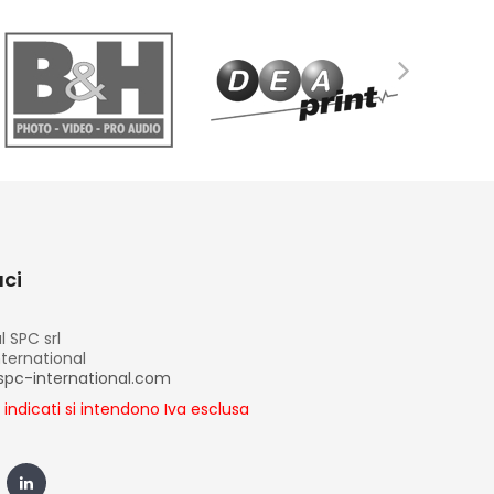
ci
l SPC srl
nternational
spc-international.com
i indicati si intendono Iva esclusa