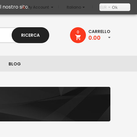
 nostro sito.
My Account
Italiano
EUR
Ok
CARRELLO
0
RICERCA
0.00
BLOG