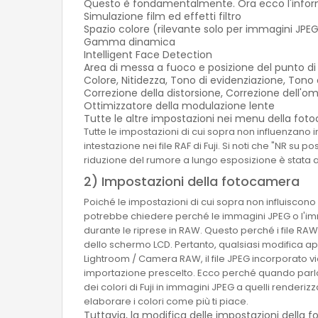
Questo è fondamentalmente. Ora ecco l'info
Simulazione film ed effetti filtro
Spazio colore (rilevante solo per immagini JPE
Gamma dinamica
Intelligent Face Detection
Area di messa a fuoco e posizione del punto d
Colore, Nitidezza, Tono di evidenziazione, Ton
Correzione della distorsione, Correzione dell'o
Ottimizzatore della modulazione lente
Tutte le altre impostazioni nei menu della fo
Tutte le impostazioni di cui sopra non influenzano
intestazione nei file RAF di Fuji. Si noti che "NR s
riduzione del rumore a lungo esposizione è stata at
2) Impostazioni della fotocamera
Poiché le impostazioni di cui sopra non influiscono s
potrebbe chiedere perché le immagini JPEG o l'imm
durante le riprese in RAW. Questo perché i file R
dello schermo LCD. Pertanto, qualsiasi modifica ap
Lightroom / Camera RAW, il file JPEG incorporato v
importazione prescelto. Ecco perché quando parlo d
dei colori di Fuji in immagini JPEG a quelli render
elaborare i colori come più ti piace.
Tuttavia, la modifica delle impostazioni della