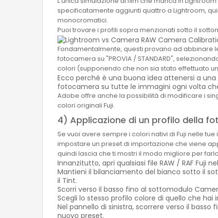
L'unica simulazione di film che manca in Lightroo
specificatamente aggiunti quattro a Lightroom, qu
monocromatici.
Puoi trovare i profili sopra menzionati sotto il s
Fondamentalmente, questi provano ad abbinare le S
fotocamera su "PROVIA / STANDARD", selezionando
colori (supponendo che non sia stato effettuato un
Ecco perché è una buona idea attenersi a una si
fotocamera su tutte le immagini ogni volta che
Adobe offre anche la possibilità di modificare i sing
colori originali Fuji.
4) Applicazione di un profilo della 
Se vuoi avere sempre i colori nativi di Fuji nelle t
impostare un preset di importazione che viene ap
quindi lascia che ti mostri il modo migliore per farlo
Innanzitutto, apri qualsiasi file RAW / RAF Fuji n
Mantieni il bilanciamento del bianco sotto il 
il Tint.
Scorri verso il basso fino al sottomodulo Camer
Scegli lo stesso profilo colore di quello che
Nel pannello di sinistra, scorrere verso il bass
nuovo preset.