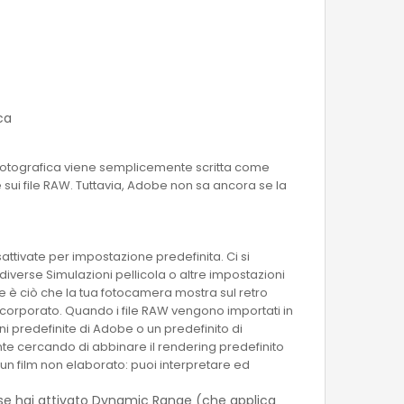
ca
a fotografica viene semplicemente scritta come
ce sui file RAW. Tuttavia, Adobe non sa ancora se la
sattivate per impostazione predefinita. Ci si
verse Simulazioni pellicola o altre impostazioni
 è ciò che la tua fotocamera mostra sul retro
ncorporato. Quando i file RAW vengono importati in
i predefinite di Adobe o un predefinito di
te cercando di abbinare il rendering predefinito
 un film non elaborato: puoi interpretare ed
, se hai attivato Dynamic Range (che applica