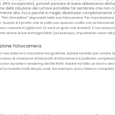
PEG incorporata), potresti pensare di avere abbastanza dettagl
one della riduzione del rumore potrebbe far sembrare che non ci
tilmente alto. Ecco perché è meglio disattivare completamente t
ome "Film Simulation" disponibili nelle sue fotocamere. Per impostazion
Questo è il profilo che di solito uso quando scatto con le fotocamere
colori coerenti in Lightroom (o sarà un gran mal di testa). E non preocc
nte anche le tue immagini RAW (ad esempio, impostando valori alti 
azione fotocamera
i resi dalle loro macchine fotografiche, Adobe ha finito per creare div
ocesso di creazione di tali profili di fotocamera è piuttosto complesso
olori durante il rendering dei file RAW. Adobe ha fatto un lavoro decen
) e ricreato molti dei più usati. Ad esempio, ecco l'elenco completo dei 