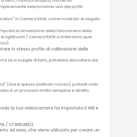
nco e nero / monocromatico, ma ne ha
emplicemente selezionando uno dei profili
libration" in Camera RAW, come mostrato di seguito:
 imposta la simulazione della fotocamera della
i Lightroom / Camera RAW si imiteranno quei
ica).
re lo stesso profilo di calibrazione della
 ma se si sceglie di farlo, potrebbe discostarsi dai
rd" (che è spesso piuttosto noioso), potresti voler
esto è un processo molto semplice e diretto,
e modo la tua videocamera ha impostato il WB e
VIA / STANDARD).
anto ad esso, che viene utilizzato per creare un