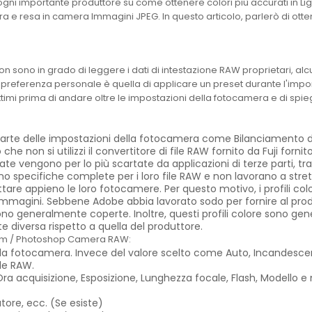
er ogni importante produttore su come ottenere colori più accurati in 
ra e resa in camera Immagini JPEG. In questo articolo, parlerò di ott
non sono in grado di leggere i dati di intestazione RAW proprietari, 
referenza personale è quella di applicare un preset durante l'import
imi prima di andare oltre le impostazioni della fotocamera e di spi
arte delle impostazioni della fotocamera come Bilanciamento del
e non si utilizzi il convertitore di file RAW fornito da Fuji fornito 
zzate vengono per lo più scartate da applicazioni di terze parti,
o specifiche complete per i loro file RAW e non lavorano a stret
tare appieno le loro fotocamere. Per questo motivo, i profili colo
magini. Sebbene Adobe abbia lavorato sodo per fornire al produtt
o generalmente coperte. Inoltre, questi profili colore sono gene
 diversa rispetto a quella del produttore.
troom / Photoshop Camera RAW:
a fotocamera. Invece del valore scelto come Auto, Incandescent
ile RAW.
 acquisizione, Esposizione, Lunghezza focale, Flash, Modello e 
tore, ecc. (Se esiste)