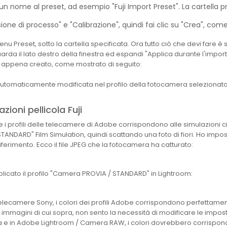
un nome al preset, ad esempio "Fuji Import Preset". La cartella p
ione di processo" e "Calibrazione", quindi fai clic su "Crea", com
enu Preset, sotto la cartella specificata. Ora tutto ciò che devi fare 
uarda il lato destro della finestra ed espandi "Applica durante l'impor
ne appena creato, come mostrato di seguito:
 automaticamente modificata nel profilo della fotocamera selezionat
ioni pellicola Fuji
profili delle telecamere di Adobe corrispondono alle simulazioni cin
TANDARD" Film Simulation, quindi scattando una foto di fiori. Ho impos
riferimento. Ecco il file JPEG che la fotocamera ha catturato:
cato il profilo "Camera PROVIA / STANDARD" in Lightroom:
telecamere Sony, i colori dei profili Adobe corrispondono perfettamen
mmagini di cui sopra, non sento la necessità di modificare le impostaz
era e in Adobe Lightroom / Camera RAW, i colori dovrebbero corrisp