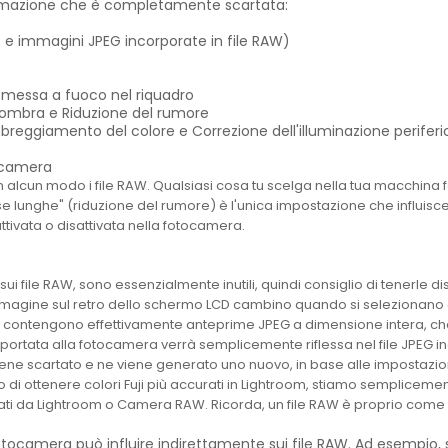
rmazione che è completamente scartata:
G e immagini JPEG incorporate in file RAW)
i messa a fuoco nel riquadro
o ombra e Riduzione del rumore
mbreggiamento del colore e Correzione dell'illuminazione periferi
tocamera
 in alcun modo i file RAW. Qualsiasi cosa tu scelga nella tua macchin
u pose lunghe" (riduzione del rumore) è l'unica impostazione che influis
tivata o disattivata nella fotocamera.
ui file RAW, sono essenzialmente inutili, quindi consiglio di tenerle di
agine sul retro dello schermo LCD cambino quando si selezionano di
AW contengono effettivamente anteprime JPEG a dimensione intera, che
portata alla fotocamera verrà semplicemente riflessa nel file JPEG i
iene scartato e ne viene generato uno nuovo, in base alle impostazion
i ottenere colori Fuji più accurati in Lightroom, stiamo semplicemen
izzati da Lightroom o Camera RAW. Ricorda, un file RAW è proprio come
 fotocamera può influire indirettamente sui file RAW. Ad esempio