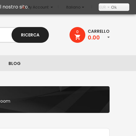
 nostro sito.
My Account
Italiano
EUR
Ok
CARRELLO
0
RICERCA
0.00
BLOG
troom