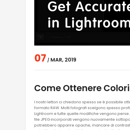
07
MAR, 2019
/
Come Ottenere Colori 
I nostri lettori ci chiedono spesso se è possibile o
formato RAW. Molti fotografi scelgono spesso profi
Lightroom e tutte quelle modifiche vengono perse. 
file JPEG incorporati vengono nuovamente sottopost
potrebbero apparire opache, mancare di contrasto