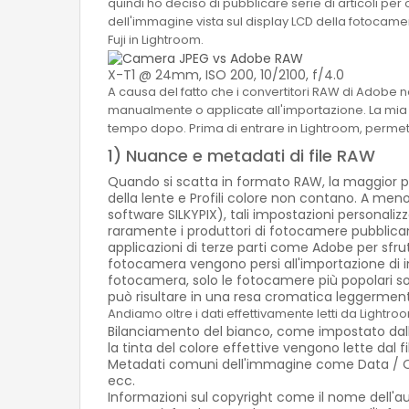
quindi ho deciso di pubblicare serie di articoli p
dell'immagine vista sul display LCD della fotocame
Fuji in Lightroom.
X-T1 @ 24mm, ISO 200, 10/2100, f/4.0
A causa del fatto che i convertitori RAW di Adobe 
manualmente o applicate all'importazione. La mia p
tempo dopo. Prima di entrare in Lightroom, permett
1) Nuance e metadati di file RAW
Quando si scatta in formato RAW, la maggior p
della lente e Profili colore non contano. A meno ch
software SILKYPIX), tali impostazioni personali
raramente i produttori di fotocamere pubblican
applicazioni di terze parti come Adobe per sfrut
fotocamera vengono persi all'importazione di im
fotocamera, solo le fotocamere più popolari son
può risultare in una resa cromatica leggermente
Andiamo oltre i dati effettivamente letti da Ligh
Bilanciamento del bianco, come impostato dall
la tinta del colore effettive vengono lette dal f
Metadati comuni dell'immagine come Data / Ora
ecc.
Informazioni sul copyright come il nome dell'au