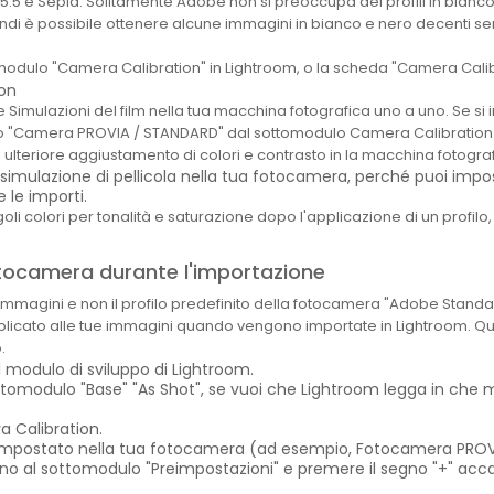
m 5.5 è Sepia. Solitamente Adobe non si preoccupa dei profili in bia
indi è possibile ottenere alcune immagini in bianco e nero decenti s
ottomodulo "Camera Calibration" in Lightroom, o la scheda "Camera Ca
imulazioni del film nella tua macchina fotografica uno a uno. Se si
 "Camera PROVIA / STANDARD" dal sottomodulo Camera Calibration d
 ulteriore aggiustamento di colori e contrasto in la macchina fotograf
mulazione di pellicola nella tua fotocamera, perché puoi imposta
 le importi.
oli colori per tonalità e saturazione dopo l'applicazione di un profilo,
fotocamera durante l'importazione
ue immagini e non il profilo predefinito della fotocamera "Adobe Standa
plicato alle tue immagini quando vengono importate in Lightroom. Qu
.
el modulo di sviluppo di Lightroom.
sottomodulo "Base" "As Shot", se vuoi che Lightroom legga in ch
a Calibration.
 hai impostato nella tua fotocamera (ad esempio, Fotocamera PRO
o fino al sottomodulo "Preimpostazioni" e premere il segno "+" acc