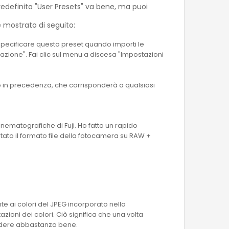
redefinita "User Presets" va bene, ma puoi
e mostrato di seguito:
è specificare questo preset quando importi le
tazione". Fai clic sul menu a discesa "Impostazioni
o in precedenza, che corrisponderà a qualsiasi
ematografiche di Fuji. Ho fatto un rapido
tato il formato file della fotocamera su RAW +
te ai colori del JPEG incorporato nella
ioni dei colori. Ciò significa che una volta
ondere abbastanza bene.