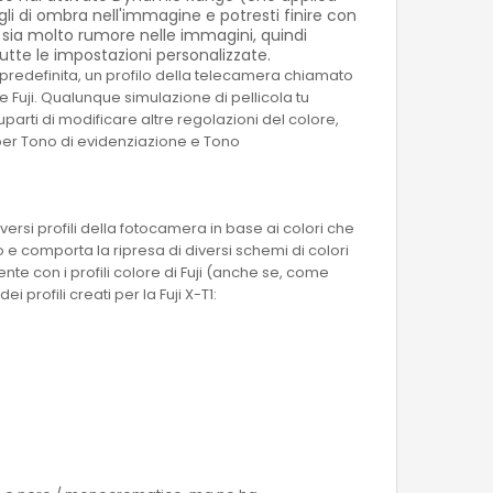
i di ombra nell'immagine e potresti finire con
 sia molto rumore nelle immagini, quindi
utte le impostazioni personalizzate.
e predefinita, un profilo della telecamera chiamato
 Fuji. Qualunque simulazione di pellicola tu
uparti di modificare altre regolazioni del colore,
per Tono di evidenziazione e Tono
ersi profili della fotocamera in base ai colori che
 e comporta la ripresa di diversi schemi di colori
te con i profili colore di Fuji (anche se, come
profili creati per la Fuji X-T1: