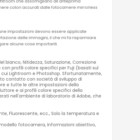
Lightroom che assomigliano all'anteprima
enere colori accurati dalle fotocamere mirrorless
alcune impostazioni devono essere applicate
azione delle immagini, il che mi fa risparmiare
egare alcune cose importanti.
 bianco, Nitidezza, Saturazione, Correzione
con profili colore specifici per Fuji (basati sul
 tra cui Lightroom e Photoshop. Sfortunatamente,
to contatto con società di sviluppo di
re e tutte le altre impostazioni della
ore e ai profili colore specifici della
rati nell'ambiente di laboratorio di Adobe, che
e, Fluorescente, ecc., Solo la temperatura e
modello fotocamera, Informazioni obiettivo,