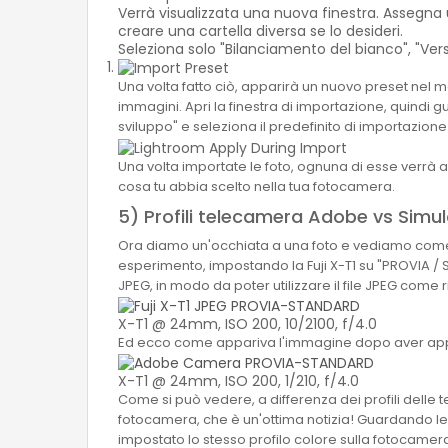
Verrà visualizzata una nuova finestra. Assegna 
creare una cartella diversa se lo desideri.
Seleziona solo "Bilanciamento del bianco", "Vers
Una volta fatto ciò, apparirà un nuovo preset nel m
immagini. Apri la finestra di importazione, quindi g
sviluppo" e seleziona il predefinito di importazio
Una volta importate le foto, ognuna di esse verrà
cosa tu abbia scelto nella tua fotocamera.
5) Profili telecamera Adobe vs Simulaz
Ora diamo un'occhiata a una foto e vediamo come i 
esperimento, impostando la Fuji X-T1 su "PROVIA / S
JPEG, in modo da poter utilizzare il file JPEG come 
X-T1 @ 24mm, ISO 200, 10/2100, f/4.0
Ed ecco come appariva l'immagine dopo aver appli
X-T1 @ 24mm, ISO 200, 1/210, f/4.0
Come si può vedere, a differenza dei profili delle 
fotocamera, che è un'ottima notizia! Guardando le i
impostato lo stesso profilo colore sulla fotocam