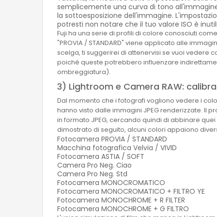
semplicemente una curva di tono all'immagine J
la sottoesposizione dell'immagine. L'impostazi
potresti non notare che il tuo valore ISO è inu
Fuji ha una serie di profili di colore conosciuti c
"PROVIA / STANDARD" viene applicato alle immagini. 
scelga, ti suggerirei di attenervisi se vuoi vedere 
poiché queste potrebbero influenzare indirettame
ombreggiatura).
3) Lightroom e Camera RAW: calibr
Dal momento che i fotografi vogliono vedere i color
hanno visto dalle immagini JPEG renderizzate. Il pr
in formato JPEG, cercando quindi di abbinare quei c
dimostrato di seguito, alcuni colori appaiono diversi
Fotocamera PROVIA / STANDARD
Macchina fotografica Velvia / VIVID
Fotocamera ASTIA / SOFT
Camera Pro Neg. Ciao
Camera Pro Neg. Std
Fotocamera MONOCROMATICO
Fotocamera MONOCROMATICO + FILTRO YE
Fotocamera MONOCHROME + R FILTER
Fotocamera MONOCHROME + G FILTRO