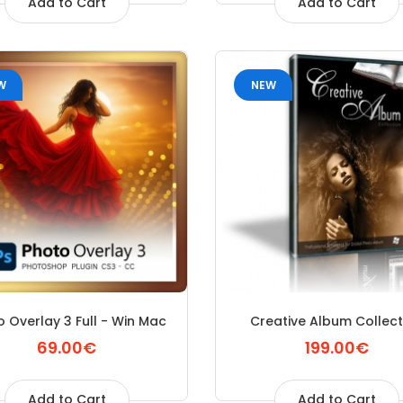
Add to Cart
Add to Cart
W
NEW
 Overlay 3 Full - Win Mac
Creative Album Collect
69.00€
199.00€
Add to Cart
Add to Cart