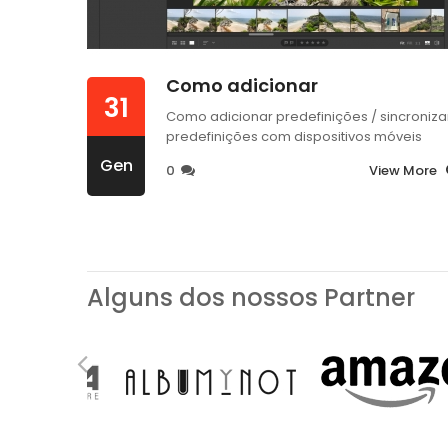
Como adicionar
31
Como adicionar predefinições / sincroniza
predefinições com dispositivos móveis
Gen
0
View More
Alguns dos nossos Partner