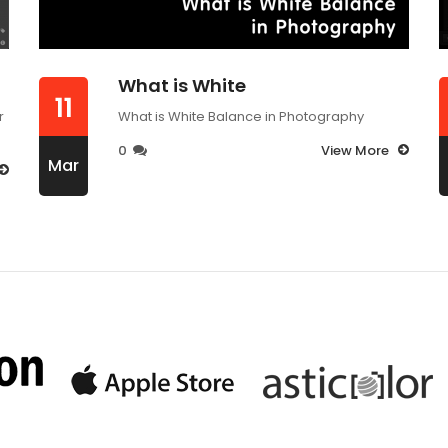
What is White
11
r
What is White Balance in Photography
0
View More
Mar