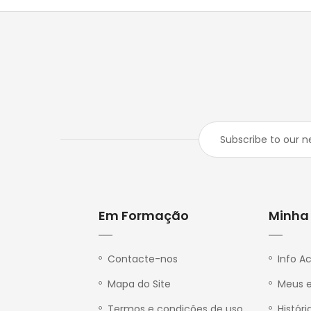
Em Formação
Minha
P
r
i
v
Contacte-nos
Info A
a
c
Mapa do Site
Meus 
y
Termos e condições de uso
Históri