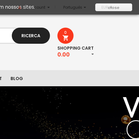
m nossos sites.
My Account
Português
EUR
close
0
RICERCA
SHOPPING CART
0.00
T
BLOG