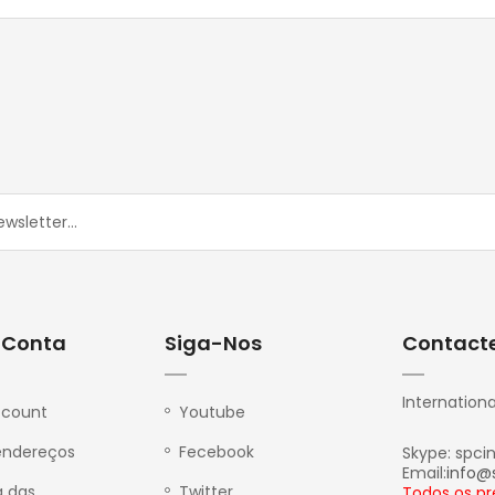
 Conta
Siga-Nos
Contact
Internationa
ccount
Youtube
endereços
Fecebook
Skype: spci
Email:
info@
a das
Twitter
Todos os pr