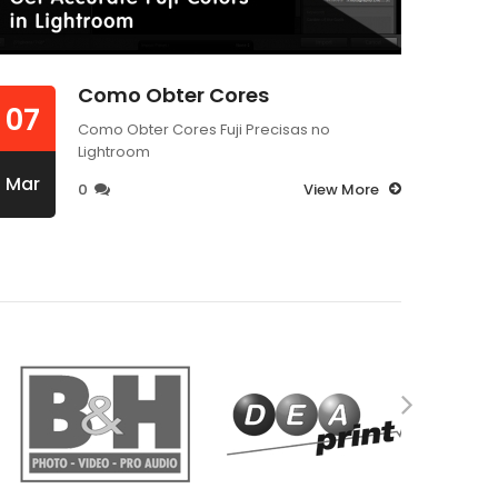
Como Obter Cores
07
07
Como Obter Cores Fuji Precisas no
Lightroom
Mar
Mar
0
View More