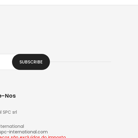
SUBSCRIBE
e-Nos
l SPC srl
nternational
spc-international.com
eços são excluídos do imposto