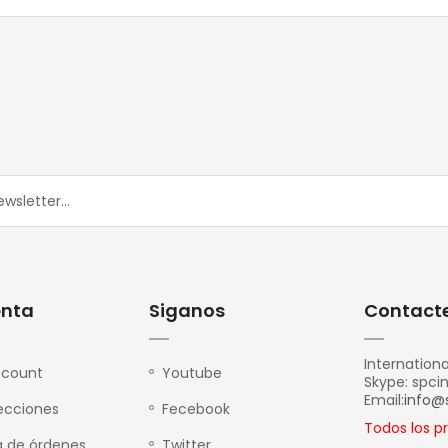
enta
Siganos
Contacte
Internationa
ccount
Youtube
Skype: spci
Email:
info@
recciones
Fecebook
Todos los p
ia de órdenes
Twitter