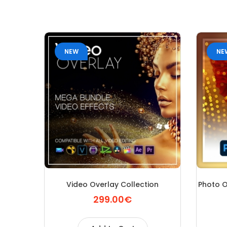
NEW
NE
Video Overlay Collection
Photo O
299.00€