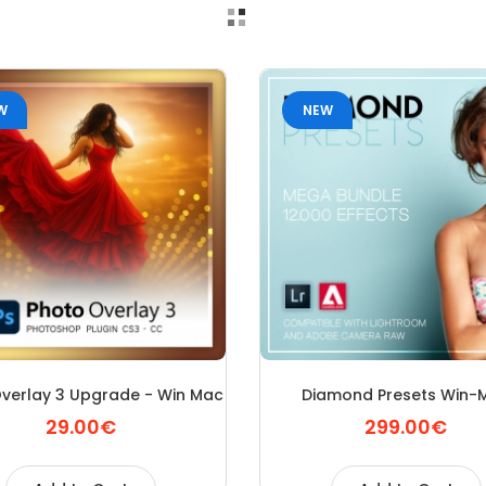
W
NEW
verlay 3 Upgrade - Win Mac
Diamond Presets Win-
29.00€
299.00€