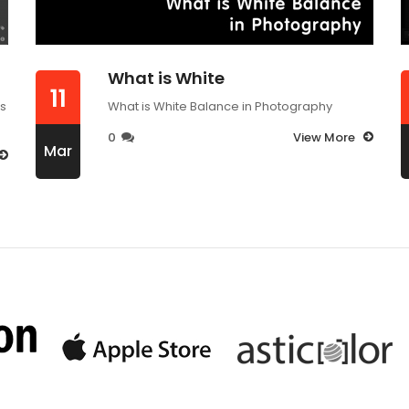
What is White
11
ts
What is White Balance in Photography
0
View More
Mar